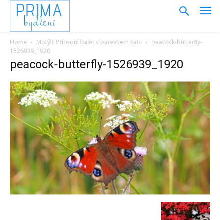
PRIMA
bydlení
Home
Motýli: Přírodní balet v barevném šatu
peacock-butterfly-
1526939_1920
peacock-butterfly-1526939_1920