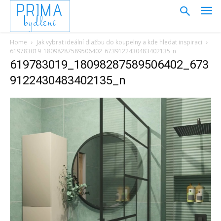
PRIMA
bydlení
Home
Jak vybrat ideální dlažbu do koupelny a kde hledat inspiraci
619783019_18098287589506402_6739122430483402135_n
619783019_18098287589506402_673
9122430483402135_n