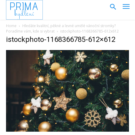
PRIMA
bydlení
Home
Hledáte kvalitní, pěkné a levné umělé vánoční stromky?
Poradíme vám, kde si vybrat
istockphoto-1168366785-612x612
istockphoto-1168366785-612×612