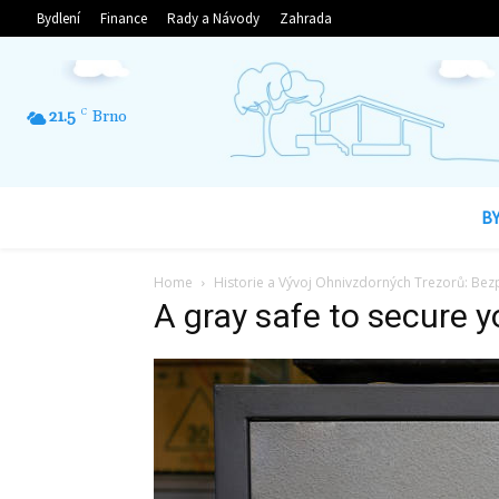
Bydlení
Finance
Rady a Návody
Zahrada
21.5
C
Brno
B
Home
Historie a Vývoj Ohnivzdorných Trezorů: B
A gray safe to secure y