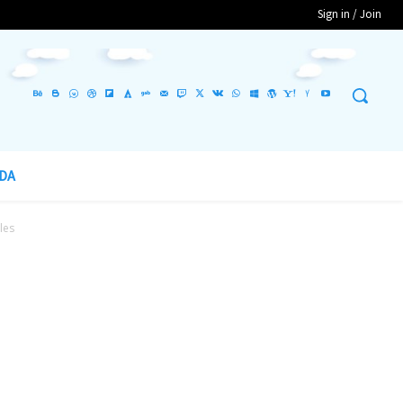
Sign in / Join
DA
les