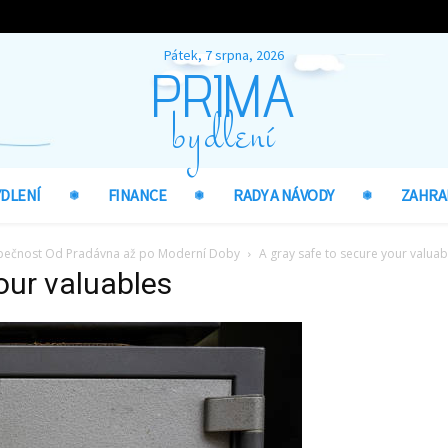
Pátek, 7 srpna, 2026
PRIMA
bydlení
YDLENÍ
FINANCE
RADY A NÁVODY
ZAHRA
ezpečnost Od Pradávna až po Moderní Doby
A gray safe to secure your valuab
our valuables