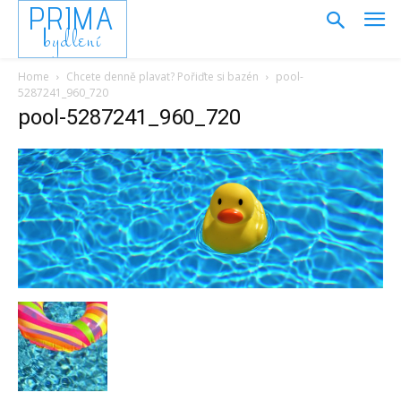
PRIMA
bydlení
Home
Chcete denně plavat? Pořiďte si bazén
pool-
5287241_960_720
pool-5287241_960_720