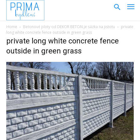
PRIMA
bydlení
Home
Betonové ploty od DEKOR BETON je sázka na jistotu
private
long white concrete fence outside in green grass
private long white concrete fence
outside in green grass