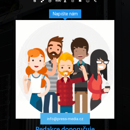
Napište nám
info@press-media.cz
Redakce doporučuje